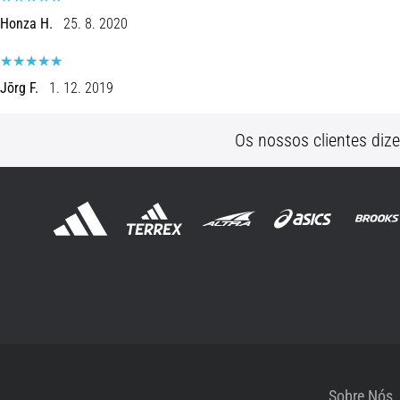
Honza H.
25. 8. 2020
Jōrg F.
1. 12. 2019
Os nossos clientes diz
Sobre Nós