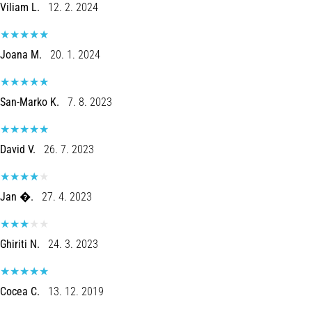
run
Viliam L.
12. 2. 2024
avalia
a
velocidade,
Joana M.
20. 1. 2024
a
agilidade
e
San-Marko K.
7. 8. 2023
as
mudanças
de
David V.
26. 7. 2023
direção.
Como
é
Jan �.
27. 4. 2023
realizado
corretamente,
…
Ghiriti N.
24. 3. 2023
6. 8. 2026
Cocea C.
13. 12. 2019
•
8 minutos lendo