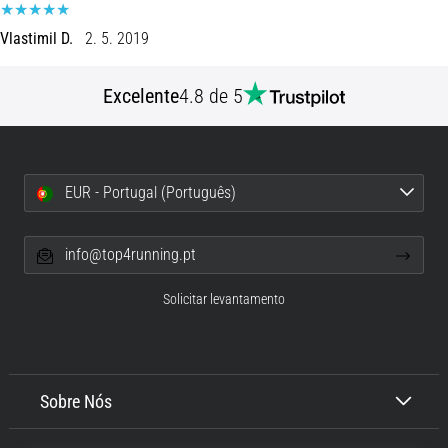
Joelho
Vlastimil D.
2. 5. 2019
de
Corredor:
Excelente
4.8 de 5
Causas,
Tratamento
e
Prevenção
EUR - Portugal (Português)
O
joelho
de
info@top4running.pt
corredor,
também
Solicitar levantamento
conhecido
como
síndrome
do
trato
Sobre Nós
iliotibial
(STIT),