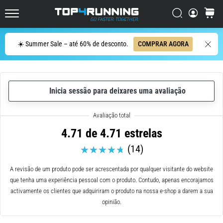
ser
resumido
Procurar
cesto
Top4Running.pt
em
uma
Procurar
☀️ Summer Sale – até 60% de desconto.
COMPRAR AGORA
frase:
dói,
mas
vale
Inicia sessão para deixares uma avaliação
a
pena!
Que
benefícios
4.71 de 4.71 estrelas
ele
(14)
oferece,
quais
tipos
A revisão de um produto pode ser acrescentada por qualquer visitante do website
de…
que tenha uma experiência pessoal com o produto. Contudo, apenas encorajamos
activamente os clientes que adquiriram o produto na nossa e-shop a darem a sua
opinião.
7. 8. 2026
•