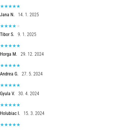
8 minutos lendo
Corrida
Jana N.
14. 1. 2025
de
vaivém
Tibor S.
9. 1. 2025
e
teste
beep:
Horga M.
29. 12. 2024
O
que
são
Andrea G.
27. 5. 2024
e
como
são
Gyula V.
30. 4. 2024
realizados?
Na
prática,
Holubiac I.
15. 3. 2024
o
shuttle