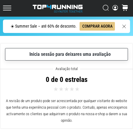
ser
resumido
Procurar
cesto
Top4Running.pt
em
uma
Procurar
☀️ Summer Sale – até 60% de desconto.
COMPRAR AGORA
frase:
dói,
mas
vale
Inicia sessão para deixares uma avaliação
a
pena!
Que
benefícios
0 de 0 estrelas
ele
oferece,
quais
tipos
A revisão de um produto pode ser acrescentada por qualquer visitante do website
de…
que tenha uma experiência pessoal com o produto. Contudo, apenas encorajamos
activamente os clientes que adquiriram o produto na nossa e-shop a darem a sua
opinião.
7. 8. 2026
•