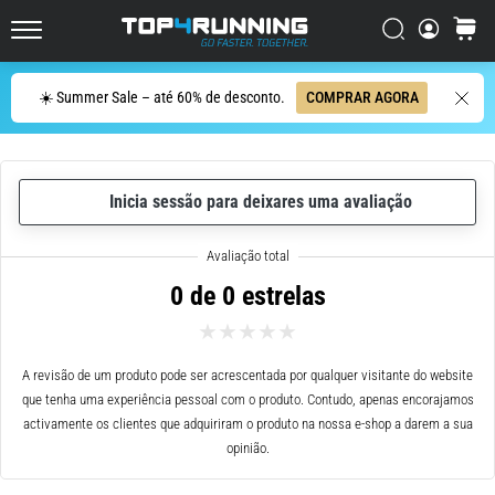
de
corrida
Procurar
cesto
Top4Running.pt
com
maior
Procurar
☀️ Summer Sale – até 60% de desconto.
COMPRAR AGORA
amortecimento?
Descubra
os
ténis
com
Inicia sessão para deixares uma avaliação
amortecimento
para
estrada…
0 de 0 estrelas
5. 8. 2026
•
A revisão de um produto pode ser acrescentada por qualquer visitante do website
8 minutos lendo
que tenha uma experiência pessoal com o produto. Contudo, apenas encorajamos
Causas
activamente os clientes que adquiriram o produto na nossa e-shop a darem a sua
mais
opinião.
comuns