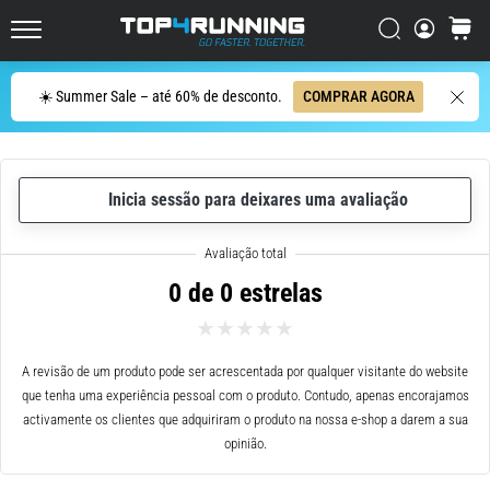
de
corrida
Procurar
cesto
Top4Running.pt
com
maior
Procurar
☀️ Summer Sale – até 60% de desconto.
COMPRAR AGORA
amortecimento?
Descubra
os
ténis
com
Inicia sessão para deixares uma avaliação
amortecimento
para
estrada…
0 de 0 estrelas
5. 8. 2026
•
A revisão de um produto pode ser acrescentada por qualquer visitante do website
8 minutos lendo
que tenha uma experiência pessoal com o produto. Contudo, apenas encorajamos
Causas
activamente os clientes que adquiriram o produto na nossa e-shop a darem a sua
mais
opinião.
comuns