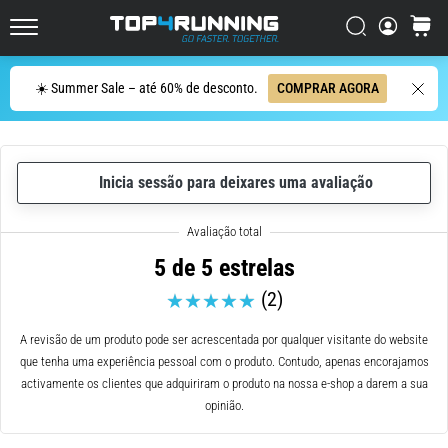
dor
Procurar
cesto
no
Top4Running.pt
joelho
vai
Procurar
☀️ Summer Sale – até 60% de desconto.
COMPRAR AGORA
afetar
todos
os
corredores
Inicia sessão para deixares uma avaliação
pelo
menos
uma
vez
5 de 5 estrelas
na
(2)
vida,
seja
A revisão de um produto pode ser acrescentada por qualquer visitante do website
você
que tenha uma experiência pessoal com o produto. Contudo, apenas encorajamos
amador
activamente os clientes que adquiriram o produto na nossa e-shop a darem a sua
ou
opinião.
profissional.
Quais