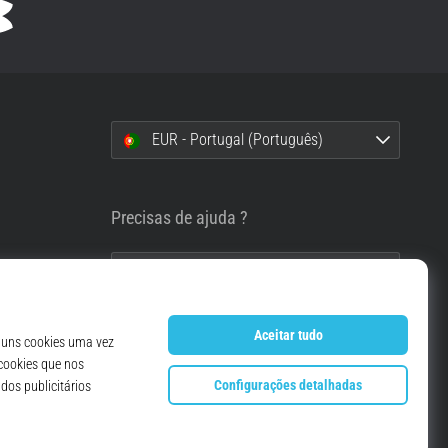
EUR - Portugal (Português)
i
Precisas de ajuda ?
info@top4running.pt
essoais