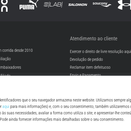
Atendimento ao cliente
m corrida desde 2010
Exercer o direito de livre resolução aqu
iliação
Devolução de pedido
Embaixadores
Reclamar item defeituoso
Envio e Pagamento
filiado
Encontre o tamanho certo
rreiras
Contato
Cookies
FAQ - Perguntas Frequentes
ições
Regulamento de Proteção de Dados P