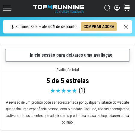
de
corrida
Procurar
cesto
Top4Running.pt
com
maior
Procurar
☀️ Summer Sale – até 60% de desconto.
COMPRAR AGORA
amortecimento?
Descubra
os
ténis
com
Inicia sessão para deixares uma avaliação
amortecimento
para
estrada…
5 de 5 estrelas
(1)
5. 8. 2026
•
A revisão de um produto pode ser acrescentada por qualquer visitante do website
8 minutos lendo
que tenha uma experiência pessoal com o produto. Contudo, apenas encorajamos
Causas
activamente os clientes que adquiriram o produto na nossa e-shop a darem a sua
mais
opinião.
comuns