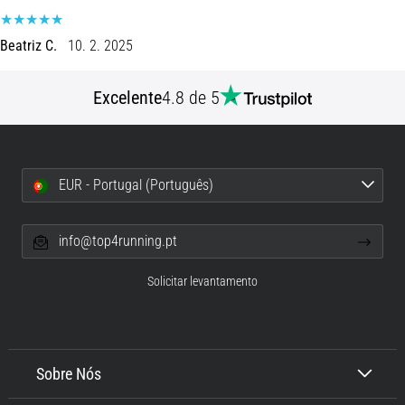
de
dor
Beatriz C.
10. 2. 2025
no
joelho
durante
Excelente
4.8 de 5
e
após
a
corrida
EUR - Portugal (Português)
A
dor
info@top4running.pt
no
joelho
Solicitar levantamento
vai
afetar
todos
os
corredores
Sobre Nós
pelo
menos