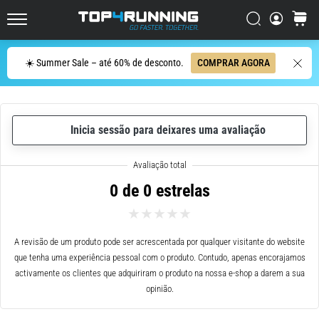
ser
resumido
Procurar
cesto
Top4Running.pt
em
uma
Procurar
☀️ Summer Sale – até 60% de desconto.
COMPRAR AGORA
frase:
dói,
mas
vale
Inicia sessão para deixares uma avaliação
a
pena!
Que
benefícios
0 de 0 estrelas
ele
oferece,
quais
tipos
A revisão de um produto pode ser acrescentada por qualquer visitante do website
de…
que tenha uma experiência pessoal com o produto. Contudo, apenas encorajamos
activamente os clientes que adquiriram o produto na nossa e-shop a darem a sua
opinião.
7. 8. 2026
•