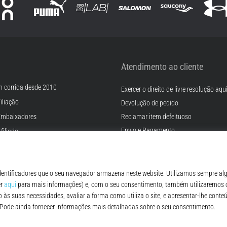
Atendimento ao cliente
m corrida desde 2010
Exercer o direito de livre resolução aqu
iliação
Devolução de pedido
Embaixadores
Reclamar item defeituoso
Envio e Pagamento
filiado
Encontre o tamanho certo
rreiras
Contato
Cookies
FAQ - Perguntas Frequentes
ições
Regulamento de Proteção de Dados P