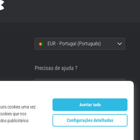
EUR - Portugal (Português)
i
Precisas de ajuda ?
info@top4running.pt
essoais