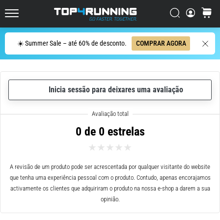
ser
resumido
Procurar
cesto
Top4Running.pt
em
uma
Procurar
☀️ Summer Sale – até 60% de desconto.
COMPRAR AGORA
frase:
dói,
mas
vale
Inicia sessão para deixares uma avaliação
a
pena!
Que
benefícios
0 de 0 estrelas
ele
oferece,
quais
tipos
A revisão de um produto pode ser acrescentada por qualquer visitante do website
de…
que tenha uma experiência pessoal com o produto. Contudo, apenas encorajamos
activamente os clientes que adquiriram o produto na nossa e-shop a darem a sua
opinião.
6. 8. 2026
•