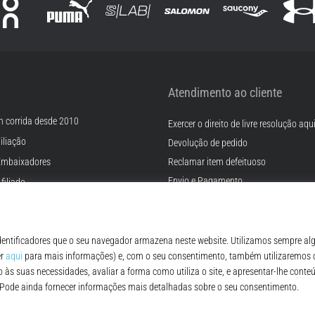
Atendimento ao cliente
m corrida desde 2010
Exercer o direito de livre resolução aqu
iliação
Devolução de pedido
Embaixadores
Reclamar item defeituoso
Envio e Pagamento
filiado
Encontre o tamanho certo
rreiras
Contato
Cookies
FAQ - Perguntas Frequentes
ições
Regulamento de Proteção de Dados P