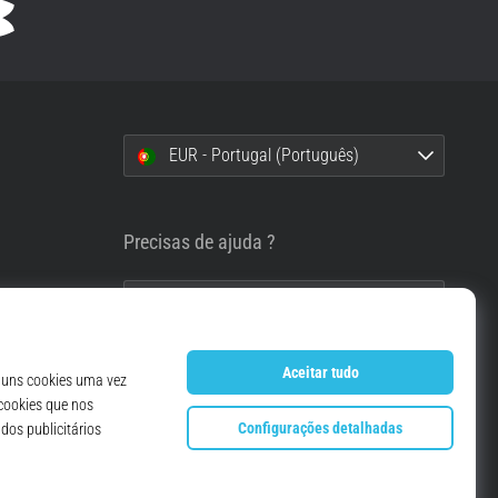
EUR - Portugal (Português)
i
Precisas de ajuda ?
info@top4running.pt
essoais