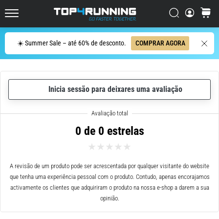
ser
resumido
Procurar
cesto
Top4Running.pt
em
uma
Procurar
☀️ Summer Sale – até 60% de desconto.
COMPRAR AGORA
frase:
dói,
mas
vale
Inicia sessão para deixares uma avaliação
a
pena!
Que
benefícios
0 de 0 estrelas
ele
oferece,
quais
tipos
A revisão de um produto pode ser acrescentada por qualquer visitante do website
de…
que tenha uma experiência pessoal com o produto. Contudo, apenas encorajamos
activamente os clientes que adquiriram o produto na nossa e-shop a darem a sua
opinião.
7. 8. 2026
•