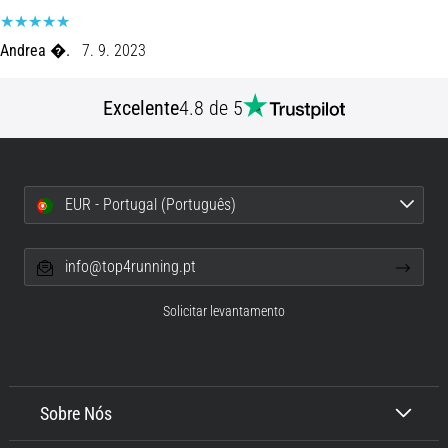
8 minutos lendo
Corrida
Andrea �.
7. 9. 2023
de
vaivém
Excelente
4.8 de 5
e
teste
beep:
O
EUR - Portugal (Português)
que
são
e
info@top4running.pt
como
são
Solicitar levantamento
realizados?
Na
prática,
o
Sobre Nós
shuttle