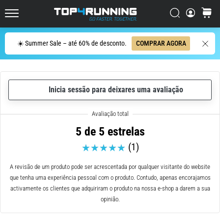
ser
resumido
Procurar
cesto
Top4Running.pt
em
uma
Procurar
☀️ Summer Sale – até 60% de desconto.
COMPRAR AGORA
frase:
dói,
mas
vale
Inicia sessão para deixares uma avaliação
a
pena!
Que
benefícios
5 de 5 estrelas
ele
(1)
oferece,
quais
tipos
A revisão de um produto pode ser acrescentada por qualquer visitante do website
de…
que tenha uma experiência pessoal com o produto. Contudo, apenas encorajamos
activamente os clientes que adquiriram o produto na nossa e-shop a darem a sua
opinião.
7. 8. 2026
•