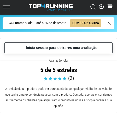
ser
resumido
Procurar
cesto
Top4Running.pt
em
uma
Procurar
☀️ Summer Sale – até 60% de desconto.
COMPRAR AGORA
frase:
dói,
mas
vale
Inicia sessão para deixares uma avaliação
a
pena!
Que
benefícios
5 de 5 estrelas
ele
(2)
oferece,
quais
tipos
A revisão de um produto pode ser acrescentada por qualquer visitante do website
de…
que tenha uma experiência pessoal com o produto. Contudo, apenas encorajamos
activamente os clientes que adquiriram o produto na nossa e-shop a darem a sua
opinião.
7. 8. 2026
•