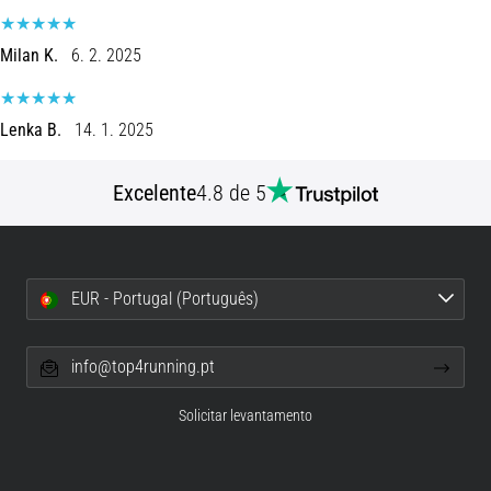
8 minutos lendo
Corrida
Milan K.
6. 2. 2025
de
vaivém
Lenka B.
14. 1. 2025
e
teste
beep:
Excelente
4.8 de 5
O
que
são
e
EUR - Portugal (Português)
como
são
info@top4running.pt
realizados?
Na
Solicitar levantamento
prática,
o
shuttle