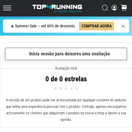
ser
resumido
Procurar
cesto
Top4Running.pt
em
uma
Procurar
☀️ Summer Sale – até 60% de desconto.
COMPRAR AGORA
frase:
dói,
mas
vale
Inicia sessão para deixares uma avaliação
a
pena!
Que
benefícios
0 de 0 estrelas
ele
oferece,
quais
tipos
A revisão de um produto pode ser acrescentada por qualquer visitante do website
de…
que tenha uma experiência pessoal com o produto. Contudo, apenas encorajamos
activamente os clientes que adquiriram o produto na nossa e-shop a darem a sua
opinião.
7. 8. 2026
•