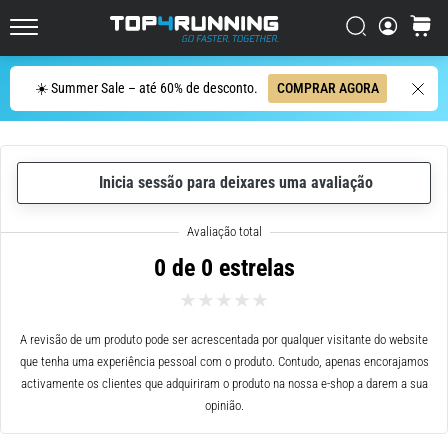
ser
resumido
Procurar
cesto
Top4Running.pt
em
uma
Procurar
☀️ Summer Sale – até 60% de desconto.
COMPRAR AGORA
frase:
dói,
mas
vale
Inicia sessão para deixares uma avaliação
a
pena!
Que
benefícios
0 de 0 estrelas
ele
oferece,
quais
tipos
A revisão de um produto pode ser acrescentada por qualquer visitante do website
de…
que tenha uma experiência pessoal com o produto. Contudo, apenas encorajamos
activamente os clientes que adquiriram o produto na nossa e-shop a darem a sua
opinião.
7. 8. 2026
•