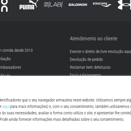
Atendimento ao cliente
m corrida desde 2010
Exercer o direito de livre resolução aqu
iliação
Devolução de pedido
Embaixadores
Reclamar item defeituoso
Envio e Pagamento
filiado
Encontre o tamanho certo
rreiras
Contato
Cookies
FAQ - Perguntas Frequentes
ições
Regulamento de Proteção de Dados P