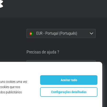
EUR - Portugal (Português)
i
Precisas de ajuda ?
info@top4running.pt
essoais