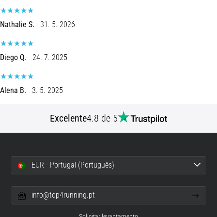
8 minutos lendo
Corrida
Nathalie S.
31. 5. 2026
de
vaivém
Diego Q.
24. 7. 2025
e
teste
beep:
Alena B.
3. 5. 2025
O
que
são
Excelente
4.8 de 5
e
como
são
realizados?
EUR - Portugal (Português)
Na
prática,
info@top4running.pt
o
shuttle
Solicitar levantamento