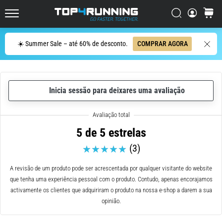
ser
resumido
Procurar
cesto
Top4Running.pt
em
uma
Procurar
☀️ Summer Sale – até 60% de desconto.
COMPRAR AGORA
frase:
dói,
mas
vale
Inicia sessão para deixares uma avaliação
a
pena!
Que
benefícios
5 de 5 estrelas
ele
(3)
oferece,
quais
tipos
A revisão de um produto pode ser acrescentada por qualquer visitante do website
de…
que tenha uma experiência pessoal com o produto. Contudo, apenas encorajamos
activamente os clientes que adquiriram o produto na nossa e-shop a darem a sua
opinião.
7. 8. 2026
•