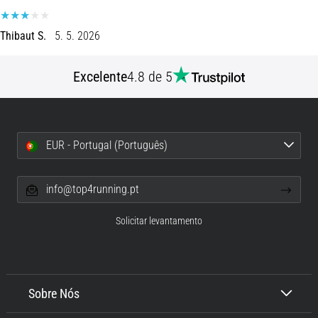
8 minutos lendo
Corrida
Thibaut S.
5. 5. 2026
de
vaivém
Excelente
4.8 de 5
e
teste
beep:
O
EUR - Portugal (Português)
que
são
e
info@top4running.pt
como
são
Solicitar levantamento
realizados?
Na
prática,
o
Sobre Nós
shuttle