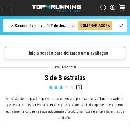
ser
resumido
Procurar
cesto
Top4Running.pt
em
uma
Procurar
☀️ Summer Sale – até 60% de desconto.
COMPRAR AGORA
frase:
dói,
mas
vale
Inicia sessão para deixares uma avaliação
a
pena!
Que
benefícios
3 de 3 estrelas
ele
(1)
oferece,
quais
tipos
A revisão de um produto pode ser acrescentada por qualquer visitante do website
de…
que tenha uma experiência pessoal com o produto. Contudo, apenas encorajamos
activamente os clientes que adquiriram o produto na nossa e-shop a darem a sua
opinião.
7. 8. 2026
•