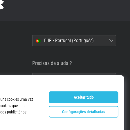
EUR - Portugal (Português)
i
Precisas de ajuda ?
info@top4running.pt
essoais