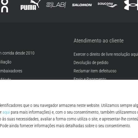
Atendimento ao cliente
m corrida desde 2010
Exercer o direito de livre resolução aqu
iliação
Devolução de pedido
Embaixadores
Reclamar item defeituoso
Envio e Pagamento
filiado
Encontre o tamanho certo
rreiras
Contato
Cookies
FAQ - Perguntas Frequentes
ições
Regulamento de Proteção de Dados P