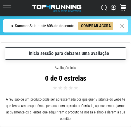
de
corrida
Procurar
cesto
Top4Running.pt
com
maior
Procurar
☀️ Summer Sale – até 60% de desconto.
COMPRAR AGORA
amortecimento?
Descubra
os
ténis
com
Inicia sessão para deixares uma avaliação
amortecimento
para
estrada…
0 de 0 estrelas
5. 8. 2026
•
A revisão de um produto pode ser acrescentada por qualquer visitante do website
8 minutos lendo
que tenha uma experiência pessoal com o produto. Contudo, apenas encorajamos
Causas
activamente os clientes que adquiriram o produto na nossa e-shop a darem a sua
mais
opinião.
comuns