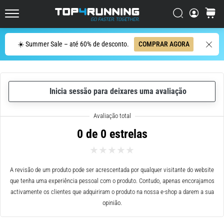
de
corrida
Procurar
cesto
Top4Running.pt
com
maior
Procurar
☀️ Summer Sale – até 60% de desconto.
COMPRAR AGORA
amortecimento?
Descubra
os
ténis
com
Inicia sessão para deixares uma avaliação
amortecimento
para
estrada…
0 de 0 estrelas
5. 8. 2026
•
A revisão de um produto pode ser acrescentada por qualquer visitante do website
8 minutos lendo
que tenha uma experiência pessoal com o produto. Contudo, apenas encorajamos
Causas
activamente os clientes que adquiriram o produto na nossa e-shop a darem a sua
mais
opinião.
comuns