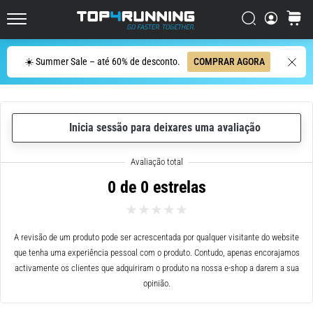
ser
resumido
Procurar
cesto
Top4Running.pt
em
uma
Procurar
☀️ Summer Sale – até 60% de desconto.
COMPRAR AGORA
frase:
dói,
mas
vale
Inicia sessão para deixares uma avaliação
a
pena!
Que
benefícios
0 de 0 estrelas
ele
oferece,
quais
tipos
A revisão de um produto pode ser acrescentada por qualquer visitante do website
de…
que tenha uma experiência pessoal com o produto. Contudo, apenas encorajamos
activamente os clientes que adquiriram o produto na nossa e-shop a darem a sua
opinião.
7. 8. 2026
•