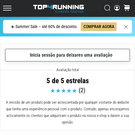
dor
Procurar
cesto
no
Top4Running.pt
joelho
vai
Procurar
☀️ Summer Sale – até 60% de desconto.
COMPRAR AGORA
afetar
todos
os
corredores
Inicia sessão para deixares uma avaliação
pelo
menos
uma
vez
5 de 5 estrelas
na
(2)
vida,
seja
A revisão de um produto pode ser acrescentada por qualquer visitante do website
você
que tenha uma experiência pessoal com o produto. Contudo, apenas encorajamos
amador
activamente os clientes que adquiriram o produto na nossa e-shop a darem a sua
ou
opinião.
profissional.
Quais