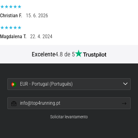
são…
Christian F.
15. 6. 2026
5. 8. 2026
•
7 minutos lendo
Magdalena T.
22. 4. 2024
Fascite
Plantar:
Excelente
4.8 de 5
Sintomas,
Causas
e
Tratamento
EUR - Portugal (Português)
Está
sentindo
info@top4running.pt
uma
dor
Solicitar levantamento
aguda
no
calcanhar
durante