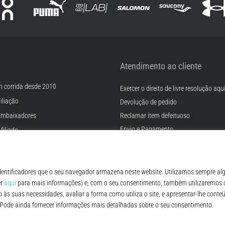
Atendimento ao cliente
m corrida desde 2010
Exercer o direito de livre resolução aqu
iliação
Devolução de pedido
Embaixadores
Reclamar item defeituoso
Envio e Pagamento
filiado
Encontre o tamanho certo
rreiras
Contato
Cookies
FAQ - Perguntas Frequentes
ições
Regulamento de Proteção de Dados P