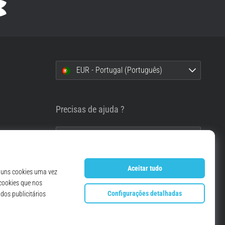
EUR - Portugal (Português)
i
Precisas de ajuda ?
info@top4running.pt
essoais