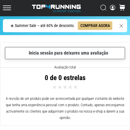
de
corrida
Procurar
cesto
Top4Running.pt
com
maior
Procurar
☀️ Summer Sale – até 60% de desconto.
COMPRAR AGORA
amortecimento?
Descubra
os
ténis
com
Inicia sessão para deixares uma avaliação
amortecimento
para
estrada…
0 de 0 estrelas
5. 8. 2026
•
A revisão de um produto pode ser acrescentada por qualquer visitante do website
8 minutos lendo
que tenha uma experiência pessoal com o produto. Contudo, apenas encorajamos
Causas
activamente os clientes que adquiriram o produto na nossa e-shop a darem a sua
mais
opinião.
comuns