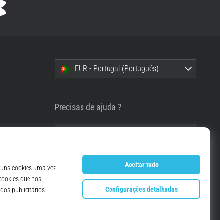
EUR - Portugal (Português)
i
Precisas de ajuda ?
info@top4running.pt
essoais