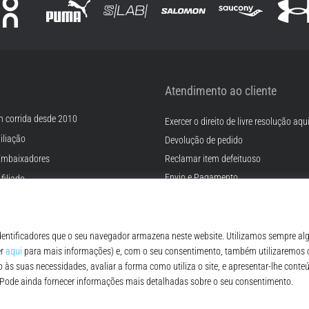
Atendimento ao cliente
m corrida desde 2010
Exercer o direito de livre resolução aqu
iliação
Devolução de pedido
Embaixadores
Reclamar item defeituoso
Envio e Pagamento
filiado
Encontre o tamanho certo
rreiras
Contato
Cookies
FAQ - Perguntas Frequentes
ições
Regulamento de Proteção de Dados P