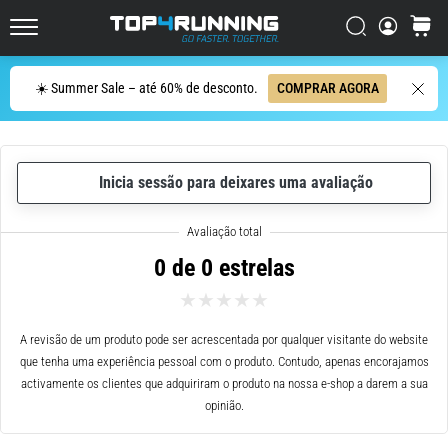
ser
resumido
Procurar
cesto
Top4Running.pt
em
uma
Procurar
☀️ Summer Sale – até 60% de desconto.
COMPRAR AGORA
frase:
dói,
mas
vale
Inicia sessão para deixares uma avaliação
a
pena!
Que
benefícios
0 de 0 estrelas
ele
oferece,
quais
tipos
A revisão de um produto pode ser acrescentada por qualquer visitante do website
de…
que tenha uma experiência pessoal com o produto. Contudo, apenas encorajamos
activamente os clientes que adquiriram o produto na nossa e-shop a darem a sua
opinião.
7. 8. 2026
•