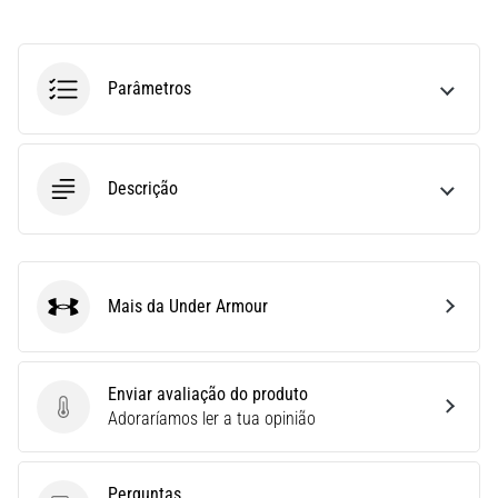
uma
vez
na
Parâmetros
vida,
seja
você
amador
Descrição
ou
profissional.
Quais
são…
Mais da Under Armour
Under Armour
5. 8. 2026
•
7 minutos lendo
Enviar avaliação do produto
Fascite
Enviar avaliação do produto
Adoraríamos ler a tua opinião
Plantar:
Sintomas,
Perguntas
Causas