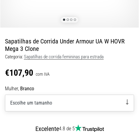
de
dor
no
joelho
durante
e
Sapatilhas de Corrida Under Armour UA W HOVR
após
Mega 3 Clone
a
Categoria:
Sapatilhas de corrida femininas para estrada
corrida
€107,90
A
com IVA
dor
no
Mulher,
Branco
joelho
vai
Escolhe um tamanho
afetar
todos
os
corredores
Excelente
4.8 de 5
pelo
menos