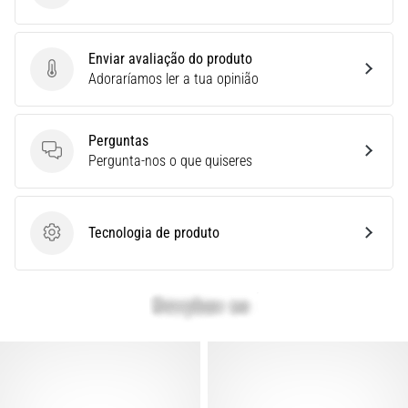
e
Tratamento
Enviar avaliação do produto
Está
Enviar avaliação do produto
Adoraríamos ler a tua opinião
sentindo
uma
dor
Perguntas
aguda
Perguntas
Pergunta-nos o que quiseres
no
calcanhar
durante
ou
Tecnologia de produto
Tecnologia de produto
após
a
corrida?
Uma
das
causas
mais
comuns