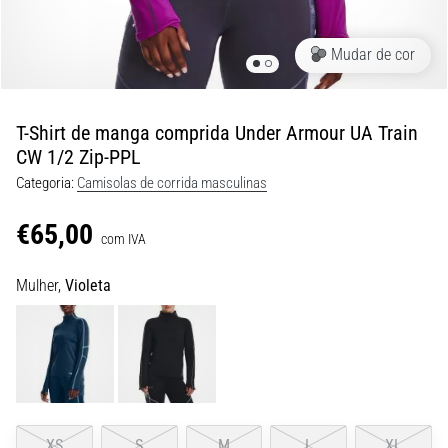
de
dor
no
Mudar de cor
joelho
durante
e
T-Shirt de manga comprida Under Armour UA Train
após
CW 1/2 Zip-PPL
a
Categoria:
Camisolas de corrida masculinas
corrida
€65,00
A
com IVA
dor
no
Mulher,
Violeta
joelho
vai
afetar
todos
os
corredores
pelo
XS
S
M
L
XL
menos