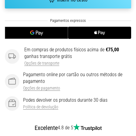
run
avalia
a
velocidade,
a
agilidade
e
as
Em compras de produtos físicos acima de
€75,00
mudanças
ganhas transporte grátis
de
Opções de transporte
direção.
Pagamento online por cartão ou outros métodos de
Como
pagamento
é
Opções de pagamento
realizado
corretamente,
Podes devolver os produtos durante 30 dias
…
Política de devolução
6. 8. 2026
Excelente
•
4.8 de 5
8 minutos lendo