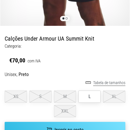
8 minutos lendo
Corrida
de
vaivém
e
Calções Under Armour UA Summit Knit
teste
Categoria:
beep:
O
€70,00
com IVA
que
são
Unisex,
Preto
e
Tabela de tamanhos
como
são
XS
S
M
L
XL
realizados?
Na
XXL
prática,
o
shuttle
Inserir no cesto