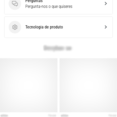
Perguntas
é
Perguntas
Pergunta-nos o que quiseres
um
problema
de
saúde
Tecnologia de produto
Tecnologia de produto
muito
comum
que…
Mostrar
todos
os
artigos