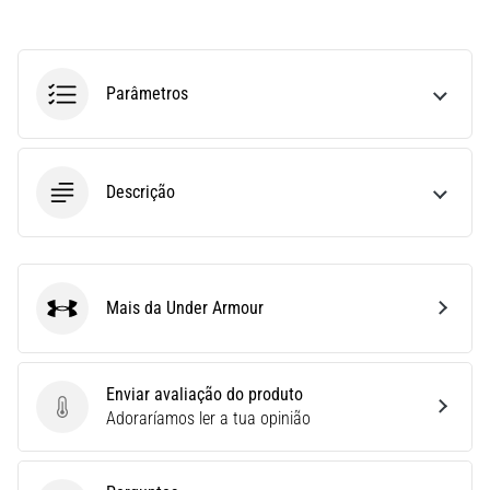
Joelho
de
Corredor:
Parâmetros
Causas,
Tratamento
e
Prevenção
Descrição
O
joelho
de
corredor,
Mais da Under Armour
também
Under Armour
conhecido
como
síndrome
Enviar avaliação do produto
do
Enviar avaliação do produto
Adoraríamos ler a tua opinião
trato
iliotibial
(STIT),