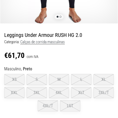
de
dor
no
joelho
durante
e
Leggings Under Armour RUSH HG 2.0
após
Categoria:
Calças de corrida masculinas
a
corrida
€61,70
com IVA
A
dor
Masculino,
Preto
no
joelho
XS
S
M
L
XL
vai
afetar
XXL
3XL
4XL
XLT
3XL/T
todos
os
4XL/T
LGT
corredores
pelo
menos