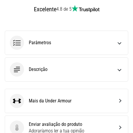
uma
Excelente
4.8 de 5
vez
na
vida,
seja
você
Parâmetros
amador
ou
profissional.
Quais
Descrição
são…
5. 8. 2026
•
Mais da Under Armour
7 minutos lendo
Under Armour
Fascite
Plantar:
Enviar avaliação do produto
Sintomas,
Enviar avaliação do produto
Adoraríamos ler a tua opinião
Causas