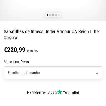
de
dor
no
joelho
durante
e
Sapatilhas de fitness Under Armour UA Reign Lifter
após
Categoria:
a
corrida
€220,99
com IVA
A
dor
Masculino,
Preto
no
joelho
Escolhe um tamanho
vai
afetar
todos
os
Excelente
4.8 de 5
corredores
pelo
menos