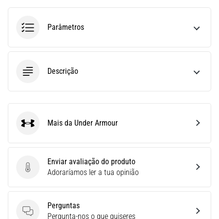
uma
vez
Parâmetros
na
vida,
seja
você
Descrição
amador
ou
profissional.
Quais
são…
Mais da Under Armour
Under Armour
5. 8. 2026
•
Enviar avaliação do produto
7 minutos lendo
Enviar avaliação do produto
Adoraríamos ler a tua opinião
Fascite
Plantar:
Perguntas
Sintomas,
Perguntas
Pergunta-nos o que quiseres
Causas