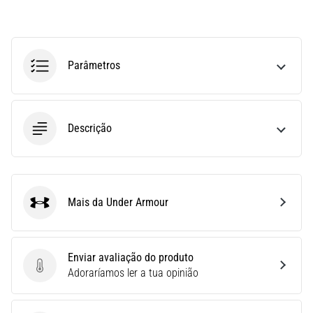
run
avalia
a
velocidade,
Parâmetros
a
agilidade
e
as
Descrição
mudanças
de
direção.
Como
é
Mais da Under Armour
realizado
Under Armour
corretamente,
…
Enviar avaliação do produto
Enviar avaliação do produto
Adoraríamos ler a tua opinião
6. 8. 2026
•
8 minutos lendo