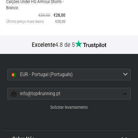
Calções Under HG Armour Shorts
-
Branco
€35,00
€28,00
Último preço mais baixo
€28,00
Excelente
4.8 de 5
EUR - Portugal (Português)
info@top4running.pt
Solicitar levantamento