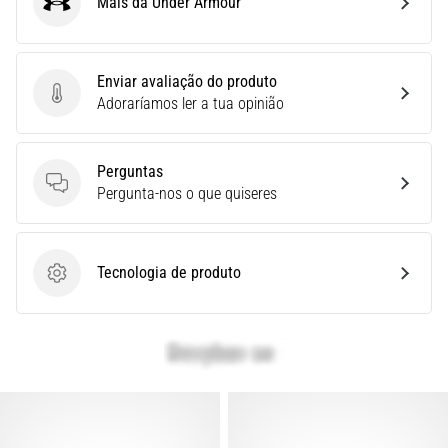
Mais da Under Armour
é
Under Armour
a
fascite
plantar.
Enviar avaliação do produto
…
Enviar avaliação do produto
Adoraríamos ler a tua opinião
Mostrar
Perguntas
todos
Perguntas
Pergunta-nos o que quiseres
os
artigos
Tecnologia de produto
Tecnologia de produto