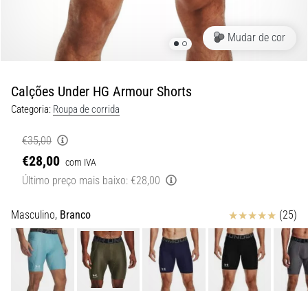
de
dor
no
Mudar de cor
joelho
durante
e
Calções Under HG Armour Shorts
após
Categoria:
Roupa de corrida
a
corrida
€35,00
A
€28,00
com IVA
dor
Último preço mais baixo:
€28,00
no
joelho
Avaliação
Masculino,
Branco
(25)
vai
afetar
todos
os
corredores
pelo
menos