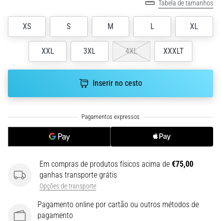
Tabela de tamanhos
uma
vez
XS
S
M
L
XL
na
vida,
XXL
3XL
4XL
XXXLT
seja
você
amador
Inserir no cesto
ou
profissional.
Quais
são…
5. 8. 2026
•
Em compras de produtos físicos acima de
€75,00
7 minutos lendo
ganhas transporte grátis
Fascite
Opções de transporte
Plantar:
Pagamento online por cartão ou outros métodos de
Sintomas,
pagamento
Causas