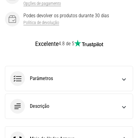
Opções de pagamento
e
Tratamento
Podes devolver os produtos durante 30 dias
Política de devolução
Está
sentindo
uma
Excelente
4.8 de 5
dor
aguda
no
calcanhar
durante
ou
Parâmetros
após
a
corrida?
Uma
Descrição
das
causas
mais
comuns