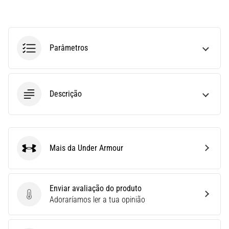
(STIT),
é
um
problema
Parâmetros
de
saúde
muito
comum
Descrição
que…
6. 8. 2026
•
Mais da Under Armour
10 minutos lendo
Under Armour
Ténis
de
Enviar avaliação do produto
corrida
Enviar avaliação do produto
Adoraríamos ler a tua opinião
com
mais
amortecimento