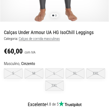
9 minutos lendo
Joelho
de
Corredor:
Causas,
Calças Under Armour UA HG IsoChill Leggings
Tratamento
Categoria:
Calças de corrida masculinas
e
Prevenção
€60,00
com IVA
O
joelho
Masculino,
Cinzento
de
corredor,
S
M
L
XL
XXL
também
conhecido
3XL
como
síndrome
do
trato
Excelente
4.8 de 5
iliotibial