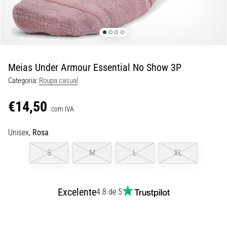
9 minutos lendo
Joelho
de
Corredor:
Causas,
Meias Under Armour Essential No Show 3P
Tratamento
Categoria:
Roupa casual
e
Prevenção
€14,50
com IVA
O
joelho
Unisex,
Rosa
de
corredor,
S
M
L
XL
também
conhecido
como
Excelente
síndrome
4.8 de 5
do
trato
iliotibial