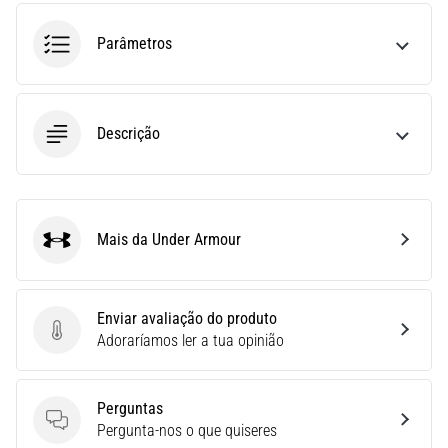
(STIT),
é
Parâmetros
um
problema
de
saúde
Descrição
muito
comum
que…
Mais da Under Armour
Under Armour
6. 8. 2026
•
10 minutos lendo
Enviar avaliação do produto
Ténis
Enviar avaliação do produto
Adoraríamos ler a tua opinião
de
corrida
com
Perguntas
mais
Perguntas
Pergunta-nos o que quiseres
amortecimento