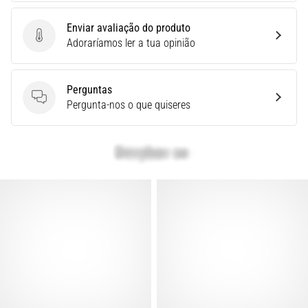
Quais
Enviar avaliação do produto
são
Enviar avaliação do produto
Adoraríamos ler a tua opinião
os
modelos
TOP
Perguntas
de
Perguntas
Pergunta-nos o que quiseres
ténis
de
corrida
com
maior
amortecimento?
Descubra
os
ténis
com
amortecimento
para
estrada…