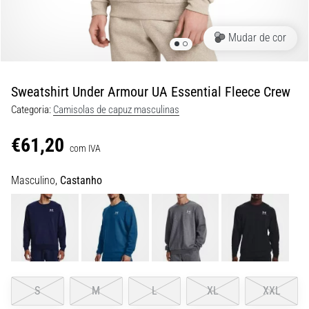
9 minutos lendo
Joelho
Mudar de cor
de
Corredor:
Causas,
Sweatshirt Under Armour UA Essential Fleece Crew
Tratamento
Categoria:
Camisolas de capuz masculinas
e
Prevenção
€61,20
com IVA
O
joelho
Masculino,
Castanho
de
corredor,
também
conhecido
como
síndrome
do
S
M
L
XL
XXL
trato
iliotibial