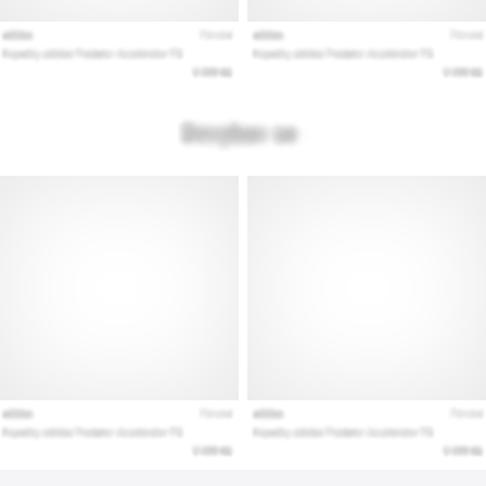
Mostrar
todos
os
artigos