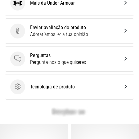
Mais da Under Armour
é
Under Armour
um
problema
de
Enviar avaliação do produto
saúde
Enviar avaliação do produto
Adoraríamos ler a tua opinião
muito
comum
que…
Perguntas
Perguntas
Pergunta-nos o que quiseres
Mostrar
todos
Tecnologia de produto
os
Tecnologia de produto
artigos