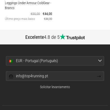
Leggings Under Armour ColdGear
-
Branco
€55,00
€44,00
Último preço mais baixo
€44,00
Excelente
4.8 de 5
EUR - Portugal (Português)
info@top4running.pt
Solicitar levantamento