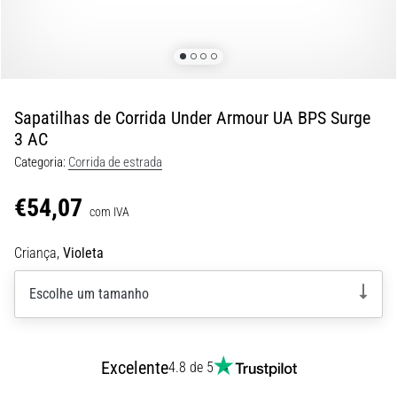
8 minutos lendo
Corrida
de
vaivém
e
Sapatilhas de Corrida Under Armour UA BPS Surge
teste
3 AC
beep:
Categoria:
Corrida de estrada
O
que
€54,07
são
com IVA
e
Criança,
Violeta
como
são
Escolhe um tamanho
realizados?
Na
prática,
o
Excelente
4.8 de 5
shuttle