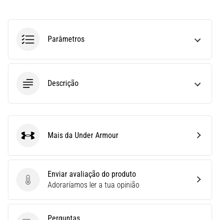
run
avalia
a
velocidade,
Parâmetros
a
agilidade
e
as
Descrição
mudanças
de
direção.
Como
é
Mais da Under Armour
Under Armour
realizado
corretamente,
…
Enviar avaliação do produto
Enviar avaliação do produto
Adoraríamos ler a tua opinião
6. 8. 2026
•
8 minutos lendo
Perguntas