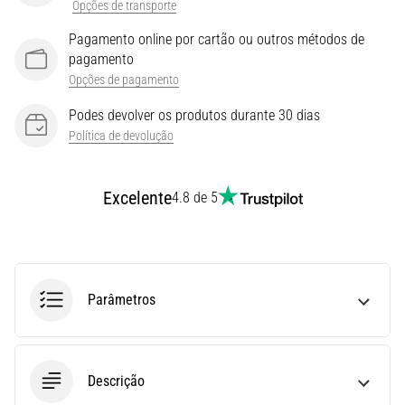
durante
Opções de transporte
e
Pagamento online por cartão ou outros métodos de
após
pagamento
a
Opções de pagamento
corrida
Podes devolver os produtos durante 30 dias
A
dor
Política de devolução
no
joelho
Excelente
vai
4.8 de 5
afetar
todos
os
corredores
pelo
Parâmetros
menos
uma
vez
na
Descrição
vida,