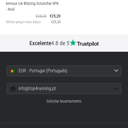
Armour UA Blitzing Scrunchie 3PK
- Azul
€28,00
€25,20
Último preço mais baixo
€25,20
Excelente
4.8 de 5
EUR - Portugal (Português)
info@top4running.pt
Solicitar levantamento