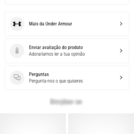
seja
você
amador
ou
Mais da Under Armour
Under Armour
profissional.
Quais
são…
Enviar avaliação do produto
Enviar avaliação do produto
Adoraríamos ler a tua opinião
Mostrar
todos
Perguntas
os
Perguntas
Pergunta-nos o que quiseres
artigos