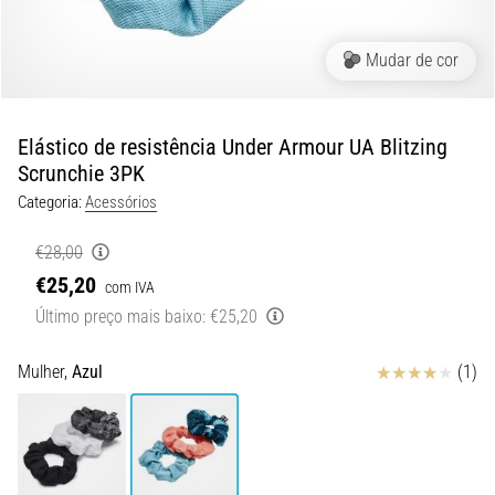
10 minutos lendo
Ténis
Mudar de cor
de
corrida
com
Elástico de resistência Under Armour UA Blitzing
mais
Scrunchie 3PK
amortecimento
Categoria:
Acessórios
Quais
são
€28,00
os
€25,20
com IVA
modelos
Último preço mais baixo:
€25,20
TOP
de
ténis
Avaliação
Mulher,
Azul
(1)
de
corrida
com
maior
amortecimento?