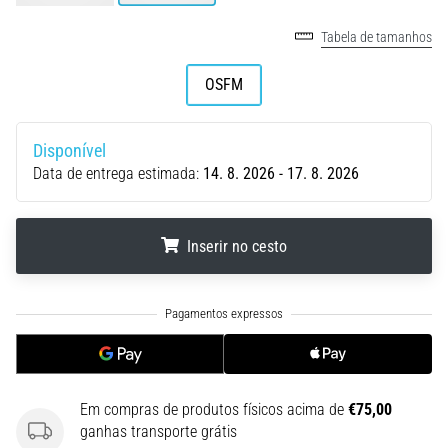
Descubra
os
Tabela de tamanhos
ténis
com
OSFM
amortecimento
para
estrada…
Disponível
Data de entrega estimada:
14. 8. 2026 - 17. 8. 2026
5. 8. 2026
•
Inserir no cesto
8 minutos lendo
Causas
.
.
.
mais
comuns
de
dor
no
Em compras de produtos físicos acima de
€75,00
joelho
ganhas transporte grátis