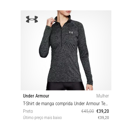
Under Armour
Mulher
T-Shirt de manga comprida Under Armour Tech 1/2 Zip - Twist
Preto
€45,00
€39,20
Último preço mais baixo
€39,20