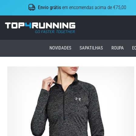
Envio grátis
em encomendas acima de €75,00
Top4Running.pt
NOVIDADES
SAPATILHAS
ROUPA
E