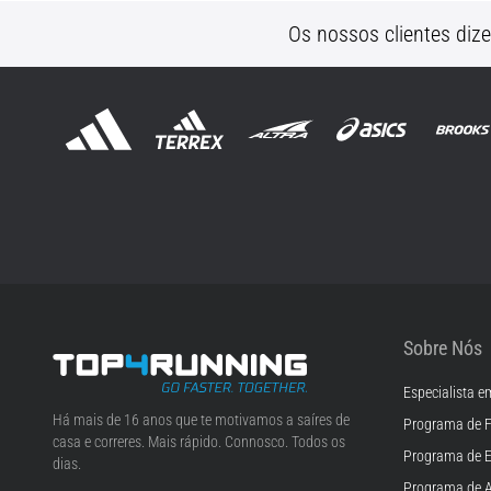
Os nossos clientes diz
Sobre Nós
Especialista e
Top4Running.pt
Há mais de 16 anos que te motivamos a saíres de
Programa de F
casa e correres. Mais rápido. Connosco. Todos os
Programa de 
dias.
Programa de A