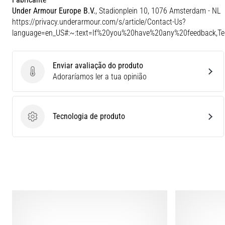
Under Armour Europe B.V.
, Stadionplein 10, 1076 Amsterdam - NL
https://privacy.underarmour.com/s/article/Contact-Us?
language=en_US#:~:text=If%20you%20have%20any%20feedback,
Enviar avaliação do produto
Enviar avaliação do produto
Adoraríamos ler a tua opinião
Tecnologia de produto
Tecnologia de produto