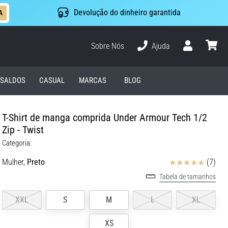
Devolução do dinheiro garantida
A
Sobre Nós
Ajuda
Usuário
cesto
SALDOS
CASUAL
MARCAS
BLOG
T-Shirt de manga comprida Under Armour Tech 1/2
Zip - Twist
Categoria:
Avaliação
Mulher,
Preto
(7)
Tabela de tamanhos
XXL
S
M
L
XL
XS