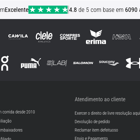
S M XS
em
Excelente
4.8
de 5 com base em
6090 
Atendimento ao cliente
m corrida desde 2010
Exercer o direito de livre resolução aqu
iliação
Devolução de pedido
Embaixadores
Reclamar item defeituoso
Envio e Pagamento
filiado