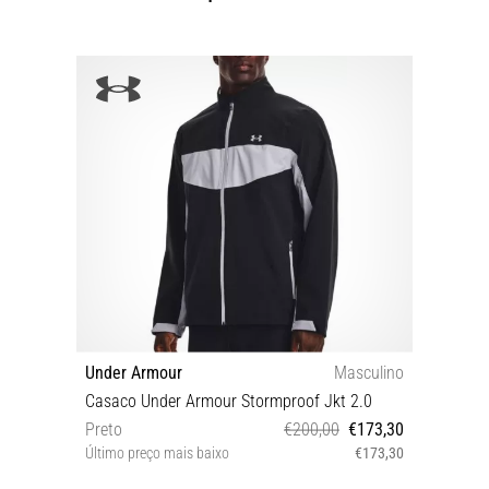
Under Armour
Masculino
Casaco Under Armour Stormproof Jkt 2.0
Preto
€200,00
€173,30
Último preço mais baixo
€173,30