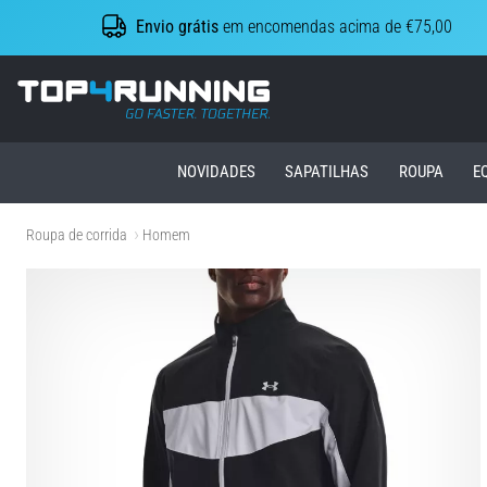
Envio grátis
em encomendas acima de €75,00
Top4Running.pt
NOVIDADES
SAPATILHAS
ROUPA
E
Roupa de corrida
Homem