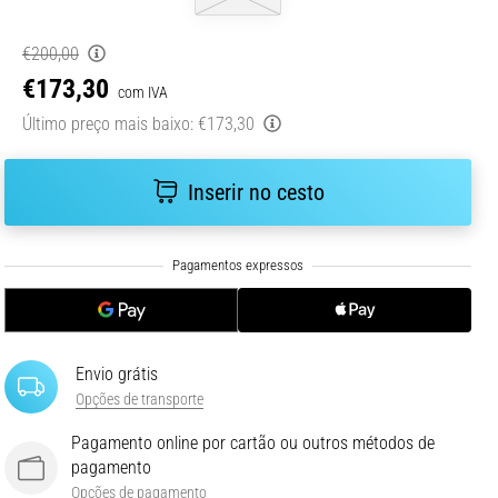
€200,00
€173,30
com IVA
Último preço mais baixo:
€173,30
Inserir no cesto
Envio grátis
Opções de transporte
Pagamento online por cartão ou outros métodos de
pagamento
Opções de pagamento