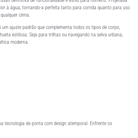
são definitiva de funcionalidade e estilo para homens. Projetada
ior à água, tornando-a perfeita tanto para corrida quanto para uso
 qualquer clima.
i um ajuste padrão que complementa todos os tipos de corpo,
eta estilosa. Seja para trilhas ou navegando na selva urbana,
tética moderna.
a tecnologia de ponta com design atemporal. Enfrente os