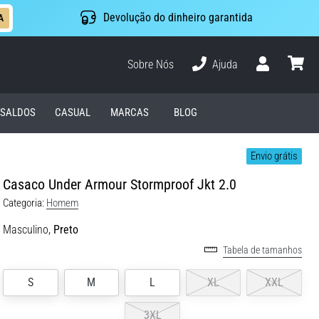
Devolução do dinheiro garantida
A
Sobre Nós
Ajuda
Usuário
cesto
SALDOS
CASUAL
MARCAS
BLOG
Envio grátis
Casaco Under Armour Stormproof Jkt 2.0
Categoria:
Homem
Masculino,
Preto
Tabela de tamanhos
S
M
L
XL
XXL
3XL