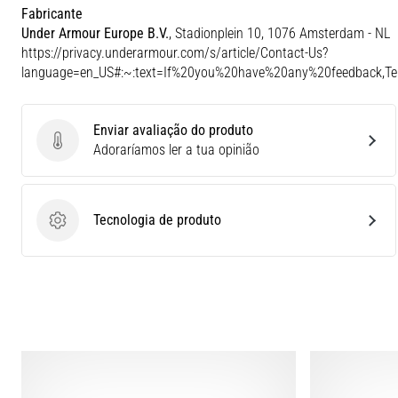
Fabricante
Under Armour Europe B.V.
, Stadionplein 10, 1076 Amsterdam - NL
https://privacy.underarmour.com/s/article/Contact-Us?
language=en_US#:~:text=If%20you%20have%20any%20feedback,
Enviar avaliação do produto
Enviar avaliação do produto
Adoraríamos ler a tua opinião
Tecnologia de produto
Tecnologia de produto