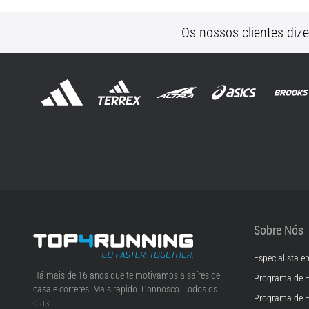
Os nossos clientes diz
Sobre Nós
Especialista e
Top4Running.pt
Há mais de 16 anos que te motivamos a saíres de
Programa de F
casa e correres. Mais rápido. Connosco. Todos os
Programa de 
dias.