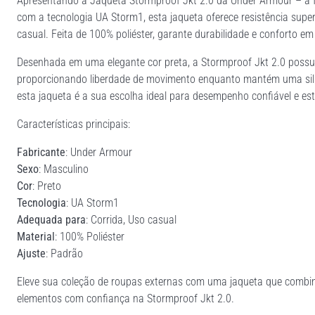
Apresentando a Jaqueta Stormproof Jkt 2.0 da Under Armour – a fu
com a tecnologia UA Storm1, esta jaqueta oferece resistência super
casual. Feita de 100% poliéster, garante durabilidade e conforto em
Desenhada em uma elegante cor preta, a Stormproof Jkt 2.0 possu
proporcionando liberdade de movimento enquanto mantém uma silhu
esta jaqueta é a sua escolha ideal para desempenho confiável e es
Características principais:
Fabricante
: Under Armour
Sexo
: Masculino
Cor
: Preto
Tecnologia
: UA Storm1
Adequada para
: Corrida, Uso casual
Material
: 100% Poliéster
Ajuste
: Padrão
Eleve sua coleção de roupas externas com uma jaqueta que combin
elementos com confiança na Stormproof Jkt 2.0.