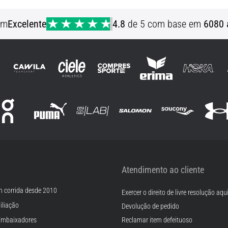
S M L
em
Excelente
4.8
de 5 com base em
6080 
Atendimento ao cliente
m corrida desde 2010
Exercer o direito de livre resolução aqu
iliação
Devolução de pedido
Embaixadores
Reclamar item defeituoso