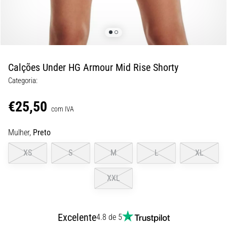
8 minutos lendo
Corrida
de
vaivém
e
Calções Under HG Armour Mid Rise Shorty
teste
Categoria:
beep:
O
€25,50
que
com IVA
são
Mulher,
Preto
e
como
XS
S
M
L
XL
são
realizados?
XXL
Na
prática,
o
Excelente
4.8 de 5
shuttle