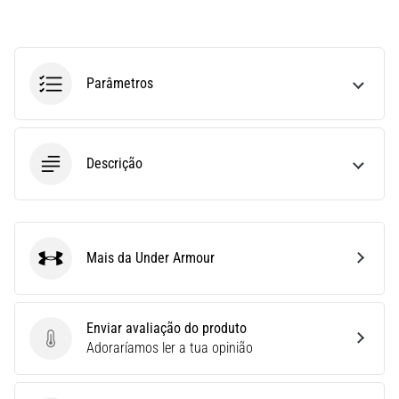
run
avalia
a
velocidade,
Parâmetros
a
agilidade
e
as
Descrição
mudanças
de
direção.
Como
é
Mais da Under Armour
realizado
Under Armour
corretamente,
…
Enviar avaliação do produto
Enviar avaliação do produto
Adoraríamos ler a tua opinião
6. 8. 2026
•
8 minutos lendo