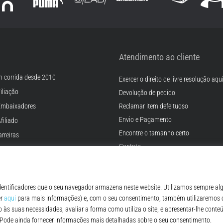
Atendimento ao cliente
m corrida desde 2010
Exercer o direito de livre resolução aqu
iliação
Devolução de pedido
Embaixadores
Reclamar item defeituoso
Envio e Pagamento
filiado
Encontre o tamanho certo
rreiras
Contato
Cookies
FAQ - Perguntas Frequentes
ições
Regulamento de Proteção de Dados P
© 2010 – 2026
Top4Running.pt