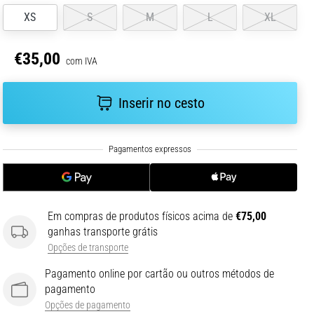
XS
S
M
L
XL
€35,00
com IVA
Inserir no cesto
Em compras de produtos físicos acima de
€75,00
ganhas transporte grátis
Opções de transporte
Pagamento online por cartão ou outros métodos de
pagamento
Opções de pagamento