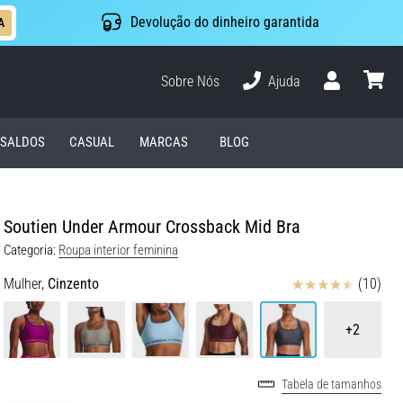
Devolução do dinheiro garantida
A
Sobre Nós
Ajuda
Usuário
cesto
SALDOS
CASUAL
MARCAS
BLOG
Soutien Under Armour Crossback Mid Bra
Categoria:
Roupa interior feminina
Avaliação
Mulher,
Cinzento
(10)
+2
Tabela de tamanhos