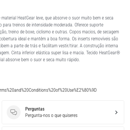
 material HeatGear leve, que absorve o suor muito bem e seca
o para treinos de intensidade moderada. Oferece suporte
ão, treino de boxe, ciclismo e outras. Copos macios, de secagem
cobertura ideal e mantêm a boa forma. Os inserts removíveis são
bem a parte de trás e facilitam vestir/tirar. A construção interna
agem. Cinta inferior elástica super lisa e macia. Tecido HeatGear®
ial absorve bem o suor e seca muito rápido.
Terms%20and%20Conditions%20of%20Use%E2%80%9D
Perguntas
Perguntas
Pergunta-nos o que quiseres