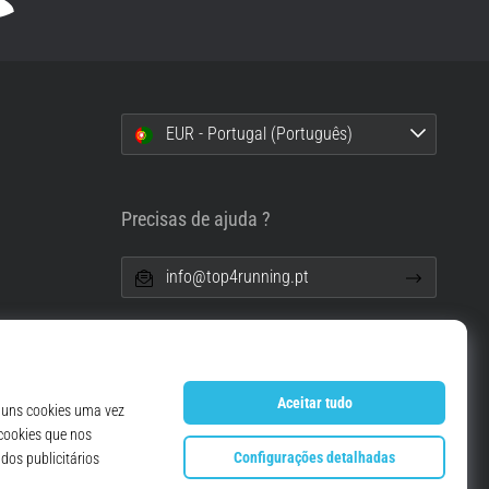
EUR - Portugal (Português)
i
Precisas de ajuda ?
info@top4running.pt
essoais