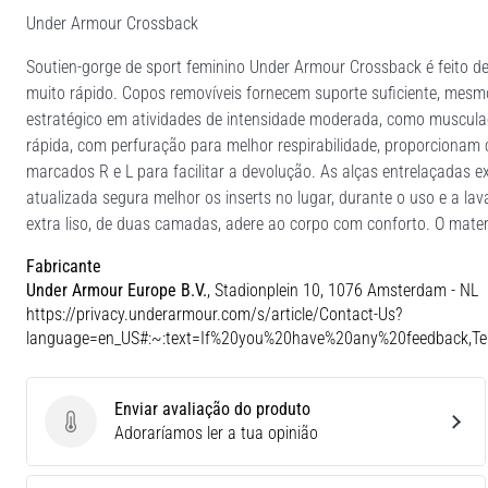
Under Armour Crossback
Soutien-gorge de sport feminino Under Armour Crossback é feito de
muito rápido. Copos removíveis fornecem suporte suficiente, mesm
estratégico em atividades de intensidade moderada, como musculaç
rápida, com perfuração para melhor respirabilidade, proporcionam 
marcados R e L para facilitar a devolução. As alças entrelaçadas exi
atualizada segura melhor os inserts no lugar, durante o uso e a lav
extra liso, de duas camadas, adere ao corpo com conforto. O mater
Fabricante
Under Armour Europe B.V.
, Stadionplein 10, 1076 Amsterdam - NL
https://privacy.underarmour.com/s/article/Contact-Us?
language=en_US#:~:text=If%20you%20have%20any%20feedback,
Enviar avaliação do produto
Enviar avaliação do produto
Adoraríamos ler a tua opinião