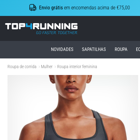
Envio grátis
em encomendas acima de €75,00
Top4Running.pt
NOVIDADES
SAPATILHAS
ROUPA
E
Roupa de corrida
Mulher
Roupa interior feminina