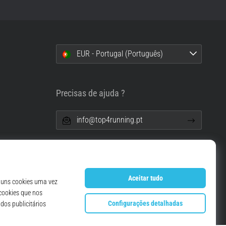
EUR - Portugal (Português)
i
Precisas de ajuda ?
info@top4running.pt
essoais