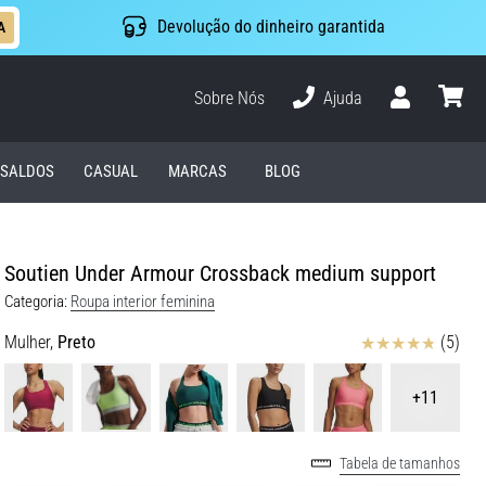
Devolução do dinheiro garantida
A
Sobre Nós
Ajuda
Usuário
cesto
SALDOS
CASUAL
MARCAS
BLOG
Soutien Under Armour Crossback medium support
Categoria:
Roupa interior feminina
Avaliação
Mulher,
Preto
(5)
+11
Tabela de tamanhos