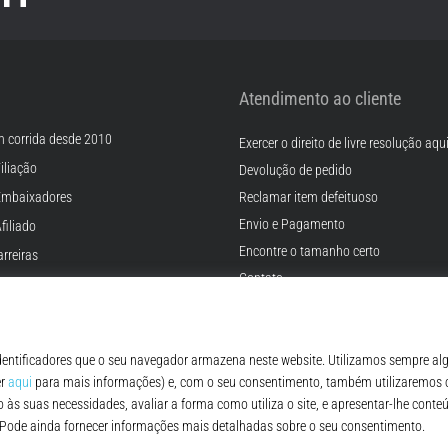
Atendimento ao cliente
m corrida desde 2010
Exercer o direito de livre resolução aqu
iliação
Devolução de pedido
Embaixadores
Reclamar item defeituoso
Envio e Pagamento
filiado
Encontre o tamanho certo
rreiras
Contato
Cookies
FAQ - Perguntas Frequentes
ições
Regulamento de Proteção de Dados P
© 2010 – 2026
Top4Running.pt