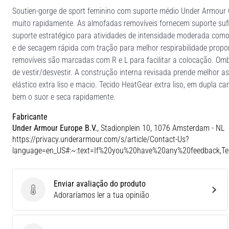
Soutien-gorge de sport feminino com suporte médio Under Armour 
muito rapidamente. As almofadas removíveis fornecem suporte suf
suporte estratégico para atividades de intensidade moderada como
e de secagem rápida com tração para melhor respirabilidade prop
removíveis são marcadas com R e L para facilitar a colocação. Omb
de vestir/desvestir. A construção interna revisada prende melhor a
elástico extra liso e macio. Tecido HeatGear extra liso, em dupla 
bem o suor e seca rapidamente.
Fabricante
Under Armour Europe B.V.
, Stadionplein 10, 1076 Amsterdam - NL
https://privacy.underarmour.com/s/article/Contact-Us?
language=en_US#:~:text=If%20you%20have%20any%20feedback,
Enviar avaliação do produto
Enviar avaliação do produto
Adoraríamos ler a tua opinião