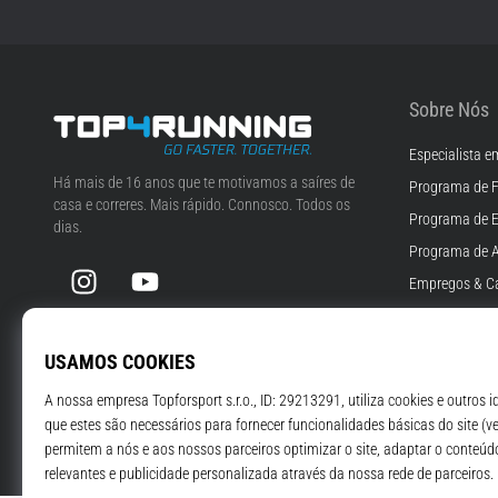
Sobre Nós
Especialista e
Top4Running.pt
Há mais de 16 anos que te motivamos a saíres de
Programa de F
casa e correres. Mais rápido. Connosco. Todos os
Programa de 
dias.
Programa de A
Instagram
YouTube
Empregos & Ca
Definições de 
Termos e Cond