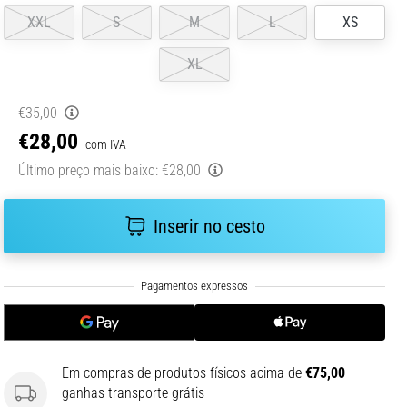
XXL
S
M
L
XS
XL
€35,00
€28,00
com IVA
Último preço mais baixo:
€28,00
Inserir no cesto
Em compras de produtos físicos acima de
€75,00
ganhas transporte grátis