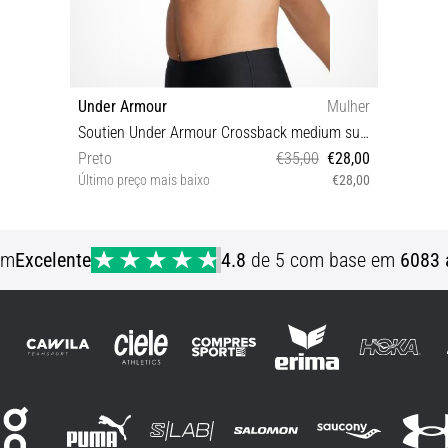
Under Armour
Mulher
Soutien Under Armour Crossback medium support
Preto
€35,00
€28,00
Último preço mais baixo
€28,00
XS
em
Excelente
4.8
de 5 com base em
6083 