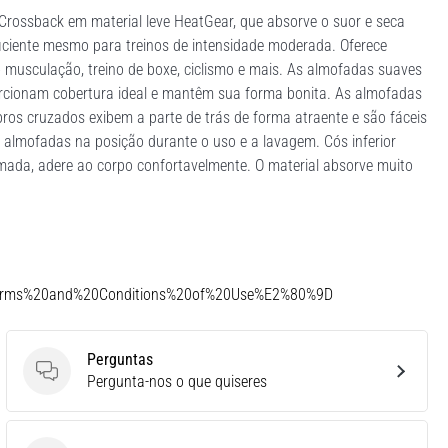
Crossback em material leve HeatGear, que absorve o suor e seca
iciente mesmo para treinos de intensidade moderada. Oferece
 musculação, treino de boxe, ciclismo e mais. As almofadas suaves
orcionam cobertura ideal e mantêm sua forma bonita. As almofadas
ros cruzados exibem a parte de trás de forma atraente e são fáceis
s almofadas na posição durante o uso e a lavagem. Cós inferior
camada, adere ao corpo confortavelmente. O material absorve muito
Terms%20and%20Conditions%20of%20Use%E2%80%9D
Perguntas
Perguntas
Pergunta-nos o que quiseres