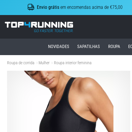
Envio grátis
em encomendas acima de €75,00
Top4Running.pt
NOVIDADES
SAPATILHAS
ROUPA
E
Roupa de corrida
Mulher
Roupa interior feminina