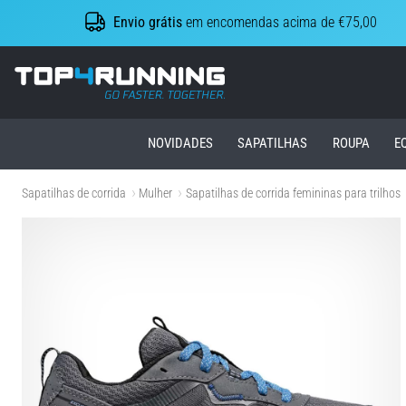
Envio grátis
em encomendas acima de €75,00
Top4Running.pt
NOVIDADES
SAPATILHAS
ROUPA
E
Sapatilhas de corrida
Mulher
Sapatilhas de corrida femininas para trilhos