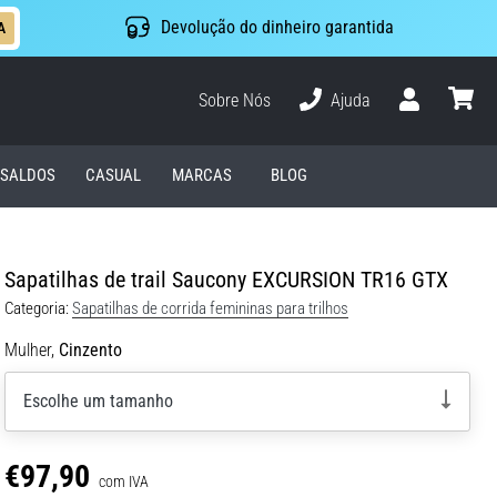
Devolução do dinheiro garantida
A
Sobre Nós
Ajuda
Usuário
cesto
SALDOS
CASUAL
MARCAS
BLOG
Sapatilhas de trail Saucony EXCURSION TR16 GTX
Categoria:
Sapatilhas de corrida femininas para trilhos
Mulher,
Cinzento
Escolhe um tamanho
€97,90
com IVA