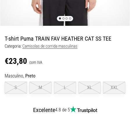
8 minutos lendo
Corrida
de
vaivém
e
T-shirt Puma TRAIN FAV HEATHER CAT SS TEE
teste
Categoria:
Camisolas de corrida masculinas
beep:
O
€23,80
que
com IVA
são
Masculino,
Preto
e
como
S
M
L
XL
XXL
são
realizados?
Na
Excelente
4.8 de 5
prática,
o
shuttle