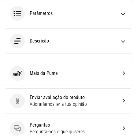
run
avalia
Parâmetros
a
velocidade,
a
agilidade
Descrição
e
as
mudanças
de
direção.
Mais da Puma
Puma
Como
é
realizado
corretamente,
Enviar avaliação do produto
…
Enviar avaliação do produto
Adoraríamos ler a tua opinião
6. 8. 2026
Perguntas
•
Perguntas
Pergunta-nos o que quiseres
8 minutos lendo