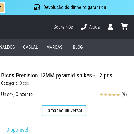
Devolução do dinheiro garantida
A
Sobre Nós
Ajuda
Usuário
cesto
SALDOS
CASUAL
MARCAS
BLOG
Bicos Precision 12MM pyramid spikes - 12 pcs
Categoria:
Bicos
Avaliação
Unisex,
Cinzento
(9)
Tamanho universal
Disponível