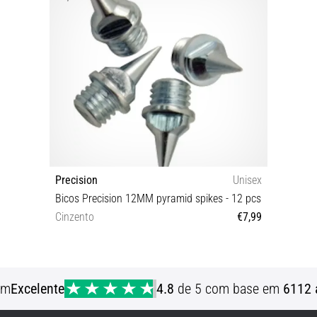
Precision
Unisex
Bicos Precision 12MM pyramid spikes - 12 pcs
Cinzento
€7,99
Tamanho universal
em
Excelente
4.8
de 5 com base em
6112 