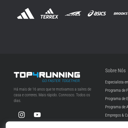
Sobre Nós
Especialista e
Top4Running.pt
Há mais de 16 anos que te motivamos a saíres de
Programa de F
casa e correres. Mais rápido. Connosco. Todos os
Programa de 
dias.
Programa de A
Instagram
YouTube
Empregos & Ca
Definições de 